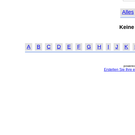
Alles
Keine
A
B
C
D
E
F
G
H
I
J
K
powered
Erstellen Sie Ihre