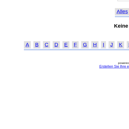
Alles
Keine
A
B
C
D
E
F
G
H
I
J
K
powered
Erstellen Sie Ihre