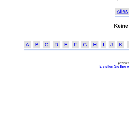
Alles
Keine
A
B
C
D
E
F
G
H
I
J
K
powered
Erstellen Sie Ihre