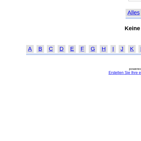
Alles
Keine
A
B
C
D
E
F
G
H
I
J
K
powered
Erstellen Sie Ihre