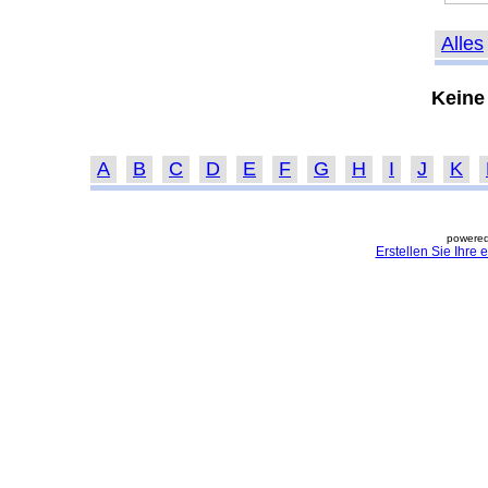
Alles
Keine
A
B
C
D
E
F
G
H
I
J
K
powered
Erstellen Sie Ihre