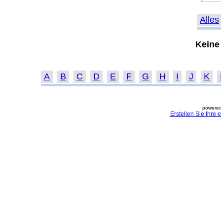
Alles
Keine
A
B
C
D
E
F
G
H
I
J
K
powered
Erstellen Sie Ihre