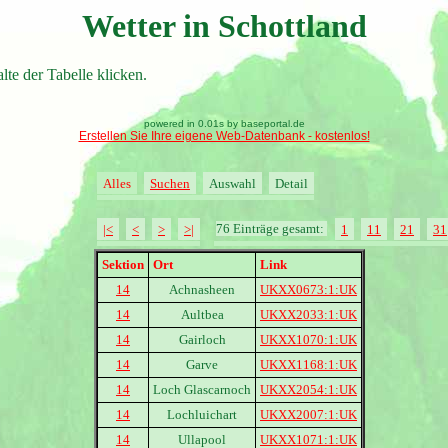
Wetter in Schottland
lte der Tabelle klicken.
powered in 0.01s by baseportal.de
Erstellen Sie Ihre eigene Web-Datenbank - kostenlos!
Alles
Suchen
Auswahl
Detail
76 Einträge gesamt:
|<
<
>
>|
1
11
21
31
Sektion
Ort
Link
14
Achnasheen
UKXX0673:1:UK
14
Aultbea
UKXX2033:1:UK
14
Gairloch
UKXX1070:1:UK
14
Garve
UKXX1168:1:UK
14
Loch Glascarnoch
UKXX2054:1:UK
14
Lochluichart
UKXX2007:1:UK
14
Ullapool
UKXX1071:1:UK