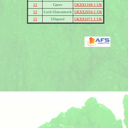
15
Garve
UKXX1168:1:UK
15
Loch Glascarnoch
UKXX2054:1:UK
15
Ullapool
UKXX1071:1:UK