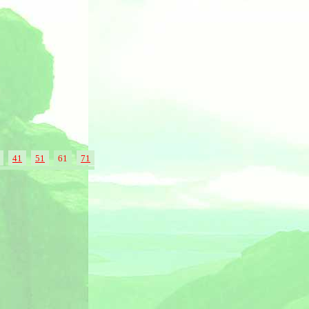
41
51
61
71