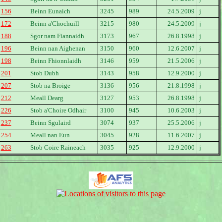
156
Beinn Eunaich
3245
989
24.5.2009
j
172
Beinn a'Chochuill
3215
980
24.5.2009
j
188
Sgor nam Fiannaidh
3173
967
26.8.1998
j
196
Beinn nan Aighenan
3150
960
12.6.2007
j
198
Beinn Fhionnlaidh
3146
959
21.5.2006
j
201
Stob Dubh
3143
958
12.9.2000
j
207
Stob na Broige
3136
956
21.8.1998
j
212
Meall Dearg
3127
953
26.8.1998
j
226
Stob a'Choire Odhair
3100
945
10.6.2003
j
237
Beinn Sgulaird
3074
937
25.5.2006
j
254
Meall nan Eun
3045
928
11.6.2007
j
263
Stob Coire Raineach
3035
925
12.9.2000
j