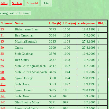
Alles
Suchen
Auswahl
Detail
6 ausgewählte Einträge:
Nummer
Name
Höhe (ft)
Höhe (m)
erstiegen am
Did_it
23
Bidean nam Biam
3773
1150
18.8.1998
j
31
Ben Cruachan
3694
1126
5.9.2000
j
45
Meall a'Bhuiridh
3635
1108
27.8.1998
j
50
Creise
3609
1100
27.8.1998
j
55
Stob Ghabhar
3576
1090
10.6.2003
j
63
Ben Starav
3537
1078
3.7.2001
j
65
Stob Coire Sgreamhach
3517
1072
6.7.2001
j
90
Stob Coir'an Albannaich
3425
1044
11.6.2007
j
107
Sgorr Dhearg
3360
1024
28.8.1998
j
110
Stob Dearg
3353
1022
1.9.1995
j
137
Sgorr Dhonuill
3285
1001
28.8.1998
j
143
Stob Diamh
3274
998
5.9.2000
j
145
Glas Bheinn Mhor
3271
997
3.7.2001
j
149
Sgurr na h-Ulaidh
3261
994
1.7.2001
j