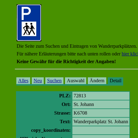
Die Seite zum Suchen und Eintragen von Wanderparkplätzen.
Für nähere Erläuterungen bitte nach unten rollen oder
hier kli
Keine Gewähr für die Richtigkeit der Angaben!
Alles
Neu
Suchen
Auswahl
Ändern
Detail
PLZ:
72813
Ort:
St. Johann
Strasse:
K6708
Text:
Wanderparkplatz St. Johann
copy_koordinaten: