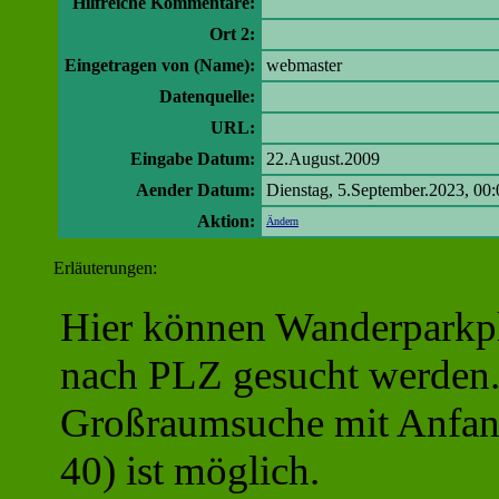
Hilfreiche Kommentare:
Ort 2:
Eingetragen von (Name):
webmaster
Datenquelle:
URL:
Eingabe Datum:
22.August.2009
Aender Datum:
Dienstag, 5.September.2023, 00:
Aktion:
Ändern
Erläuterungen:
Hier können Wanderparkpl
nach PLZ gesucht werden
Großraumsuche mit Anfang
40) ist möglich.