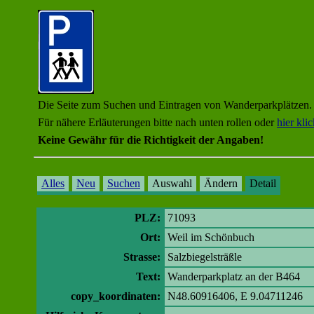
Die Seite zum Suchen und Eintragen von Wanderparkplätzen.
Für nähere Erläuterungen bitte nach unten rollen oder
hier kli
Keine Gewähr für die Richtigkeit der Angaben!
Alles
Neu
Suchen
Auswahl
Ändern
Detail
PLZ:
71093
Ort:
Weil im Schönbuch
Strasse:
Salzbiegelsträßle
Text:
Wanderparkplatz an der B464
copy_koordinaten:
N48.60916406, E 9.04711246