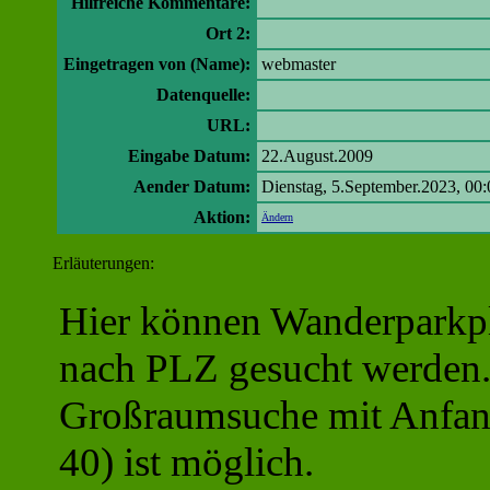
Hilfreiche Kommentare:
Ort 2:
Eingetragen von (Name):
webmaster
Datenquelle:
URL:
Eingabe Datum:
22.August.2009
Aender Datum:
Dienstag, 5.September.2023, 00:
Aktion:
Ändern
Erläuterungen:
Hier können Wanderparkpl
nach PLZ gesucht werden
Großraumsuche mit Anfang
40) ist möglich.