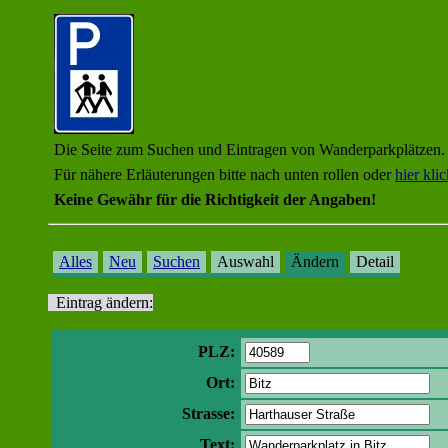
Die Seite zum Suchen und Eintragen von Wanderparkplätzen.
Für nähere Erläuterungen bitte nach unten rollen oder
hier kli
Keine Gewähr für die Richtigkeit der Angaben!
Alles
Neu
Suchen
Auswahl
Ändern
Detail
Eintrag ändern:
PLZ:
Ort:
Strasse:
Text: