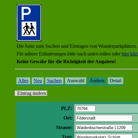
Die Seite zum Suchen und Eintragen von Wanderparkplätzen.
Für nähere Erläuterungen bitte nach unten rollen oder
hier kli
Keine Gewähr für die Richtigkeit der Angaben!
Alles
Neu
Suchen
Auswahl
Ändern
Detail
Eintrag ändern:
PLZ:
Ort:
Strasse:
Text: