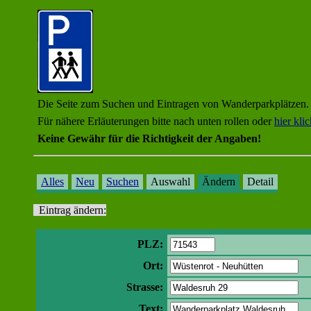
Die Seite zum Suchen und Eintragen von Wanderparkplätzen.
Für nähere Erläuterungen bitte nach unten rollen oder
hier kli
Keine Gewähr für die Richtigkeit der Angaben!
Alles
Neu
Suchen
Auswahl
Ändern
Detail
Eintrag ändern:
PLZ:
Ort:
Strasse:
Text: