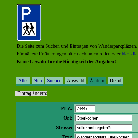
Die Seite zum Suchen und Eintragen von Wanderparkplätzen.
Für nähere Erläuterungen bitte nach unten rollen oder
hier kli
Keine Gewähr für die Richtigkeit der Angaben!
Alles
Neu
Suchen
Auswahl
Ändern
Detail
Eintrag ändern:
PLZ:
Ort:
Strasse:
Text: